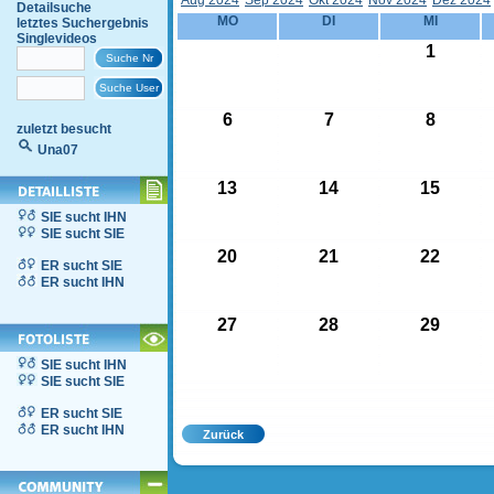
Aug 2024
Sep 2024
Okt 2024
Nov 2024
Dez 2024
Detailsuche
MO
DI
MI
letztes Suchergebnis
Singlevideos
1
6
7
8
zuletzt besucht
Una07
13
14
15
SIE sucht IHN
SIE sucht SIE
20
21
22
ER sucht SIE
ER sucht IHN
27
28
29
SIE sucht IHN
SIE sucht SIE
ER sucht SIE
ER sucht IHN