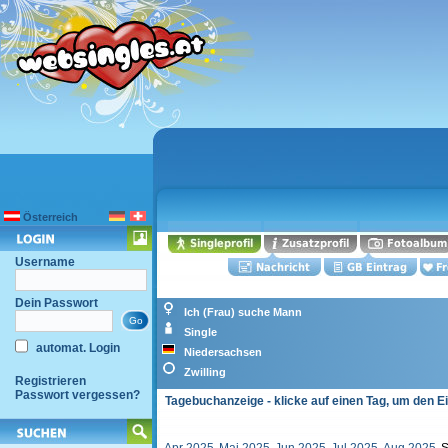
Österreich
Username
Dein Passwort
Ich (Frau) suche Mann
Single
automat. Login
Niedersachsen
Zwilling
Registrieren
Passwort vergessen?
Tagebuchanzeige - klicke auf einen Tag, um den E