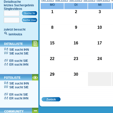
Apr 2025
Mai 2025
Jun 2025
Jul 2025
Aug 2025
S
Detailsuche
MO
DI
MI
letztes Suchergebnis
Singlevideos
1
2
3
8
9
10
zuletzt besucht
iamlouiza
15
16
17
SIE sucht IHN
SIE sucht SIE
22
23
24
ER sucht SIE
ER sucht IHN
29
30
SIE sucht IHN
SIE sucht SIE
ER sucht SIE
ER sucht IHN