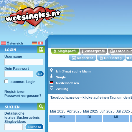
Österreich
Username
Dein Passwort
Ich (Frau) suche Mann
Single
automat. Login
Niedersachsen
Zwilling
Registrieren
Passwort vergessen?
Tagebuchanzeige - klicke auf einen Tag, um den 
Mär 2025
Apr 2025
Mai 2025
Jun 2025
Jul 2025
Detailsuche
MO
DI
MI
letztes Suchergebnis
Singlevideos