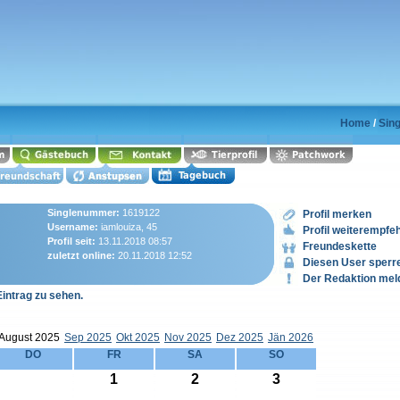
Home
/
Sing
Singlenummer:
1619122
Profil merken
Username:
iamlouiza, 45
Profil weiterempfe
Profil seit:
13.11.2018 08:57
Freundeskette
zuletzt online:
20.11.2018 12:52
Diesen User sperr
Der Redaktion mel
Eintrag zu sehen.
August 2025
Sep 2025
Okt 2025
Nov 2025
Dez 2025
Jän 2026
DO
FR
SA
SO
1
2
3