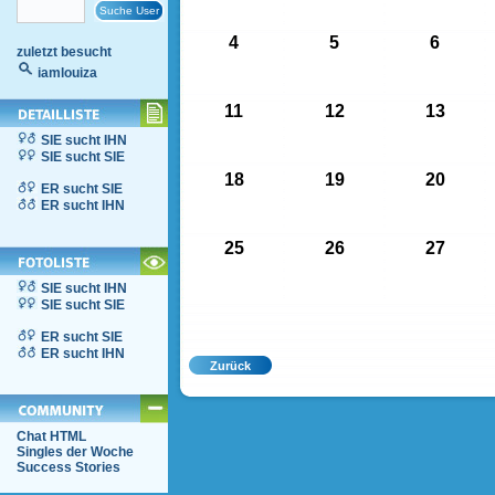
4
5
6
zuletzt besucht
iamlouiza
11
12
13
SIE sucht IHN
SIE sucht SIE
18
19
20
ER sucht SIE
ER sucht IHN
25
26
27
SIE sucht IHN
SIE sucht SIE
ER sucht SIE
ER sucht IHN
Chat HTML
Singles der Woche
Success Stories