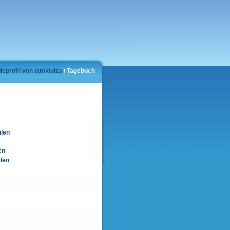
leprofil von iamlouiza
/ Tagebuch
hlen
en
den