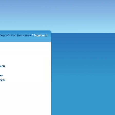
leprofil von iamlouiza
/ Tagebuch
hlen
en
den