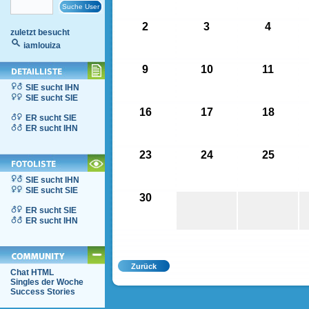
2
3
4
zuletzt besucht
iamlouiza
9
10
11
SIE sucht IHN
SIE sucht SIE
16
17
18
ER sucht SIE
ER sucht IHN
23
24
25
SIE sucht IHN
SIE sucht SIE
30
ER sucht SIE
ER sucht IHN
Chat HTML
Singles der Woche
Success Stories