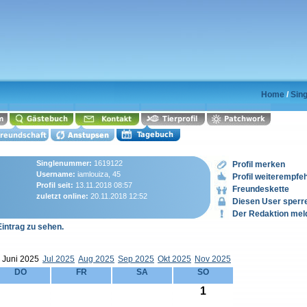
Home
/
Sing
Singlenummer:
1619122
Profil merken
Username:
iamlouiza, 45
Profil weiterempfe
Profil seit:
13.11.2018 08:57
Freundeskette
zuletzt online:
20.11.2018 12:52
Diesen User sperr
Der Redaktion mel
Eintrag zu sehen.
Juni 2025
Jul 2025
Aug 2025
Sep 2025
Okt 2025
Nov 2025
DO
FR
SA
SO
1