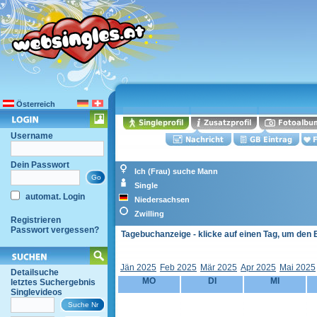
Österreich
Username
Dein Passwort
Ich (Frau) suche Mann
Single
automat. Login
Niedersachsen
Zwilling
Registrieren
Passwort vergessen?
Tagebuchanzeige - klicke auf einen Tag, um den 
Jän 2025
Feb 2025
Mär 2025
Apr 2025
Mai 2025
Detailsuche
MO
DI
MI
letztes Suchergebnis
Singlevideos