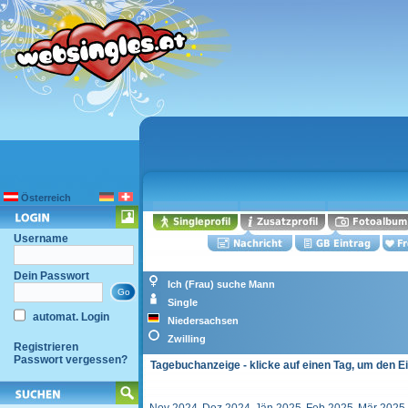
Österreich
Username
Dein Passwort
Ich (Frau) suche Mann
Single
automat. Login
Niedersachsen
Zwilling
Registrieren
Passwort vergessen?
Tagebuchanzeige - klicke auf einen Tag, um den E