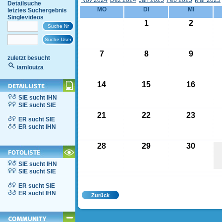
Nov 2024
Dez 2024
Jän 2025
Feb 2025
Mär 2025
Detailsuche
MO
DI
MI
letztes Suchergebnis
Singlevideos
1
2
7
8
9
zuletzt besucht
iamlouiza
14
15
16
SIE sucht IHN
SIE sucht SIE
21
22
23
ER sucht SIE
ER sucht IHN
28
29
30
SIE sucht IHN
SIE sucht SIE
ER sucht SIE
ER sucht IHN