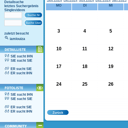
Sep 2024
Okt 2024
Nov 2024
Dez 2024
Jän 2025
Detailsuche
MO
DI
MI
letztes Suchergebnis
Singlevideos
3
4
5
zuletzt besucht
iamlouiza
10
11
12
SIE sucht IHN
SIE sucht SIE
17
18
19
ER sucht SIE
ER sucht IHN
24
25
26
SIE sucht IHN
SIE sucht SIE
ER sucht SIE
ER sucht IHN