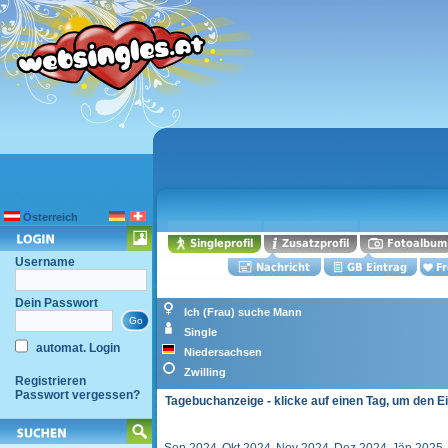
Österreich
Username
Dein Passwort
Ich (Frau) suche Mann
Single
automat. Login
Niedersachsen
Zwilling
Registrieren
Passwort vergessen?
Tagebuchanzeige - klicke auf einen Tag, um den E