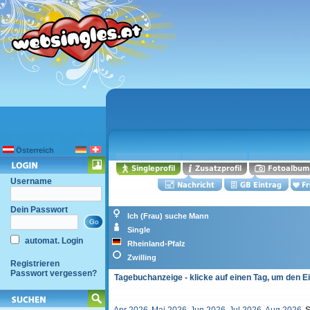
Österreich
Username
Dein Passwort
Ich (Frau) suche Mann
Single
automat. Login
Rheinland-Pfalz
Zwilling
Registrieren
Passwort vergessen?
Tagebuchanzeige - klicke auf einen Tag, um den E