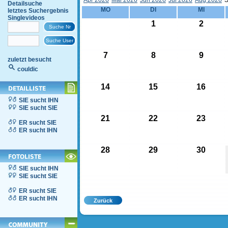
Apr 2026
Mai 2026
Jun 2026
Jul 2026
Aug 2026
S
Detailsuche
MO
DI
MI
letztes Suchergebnis
Singlevideos
1
2
7
8
9
zuletzt besucht
couldic
14
15
16
SIE sucht IHN
SIE sucht SIE
21
22
23
ER sucht SIE
ER sucht IHN
28
29
30
SIE sucht IHN
SIE sucht SIE
ER sucht SIE
ER sucht IHN