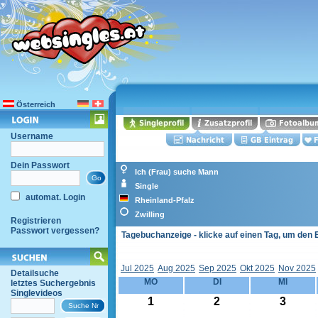
Österreich
Username
Dein Passwort
Ich (Frau) suche Mann
Single
automat. Login
Rheinland-Pfalz
Zwilling
Registrieren
Passwort vergessen?
Tagebuchanzeige - klicke auf einen Tag, um den 
Jul 2025
Aug 2025
Sep 2025
Okt 2025
Nov 2025
Detailsuche
MO
DI
MI
letztes Suchergebnis
Singlevideos
1
2
3