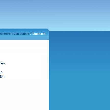
ngleprofil von couldic
/ Tagebuch
hlen
en
den