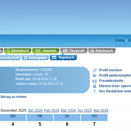
Home
/
Si
Singlenummer:
1609993
Profil merken
Username:
couldic, 40
Profil weiterempfe
Profil seit:
26.09.2018 17:38
Freundeskette
zuletzt online:
26.09.2018 17:31
Diesen User sperr
Der Redaktion mel
Eintrag zu sehen.
Dezember 2025
Jän 2026
Feb 2026
Mär 2026
Apr 2026
Mai 2026
DO
FR
SA
SO
4
5
6
7