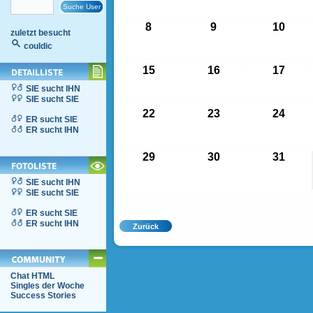
8
9
10
zuletzt besucht
couldic
15
16
17
SIE sucht IHN
SIE sucht SIE
22
23
24
ER sucht SIE
ER sucht IHN
29
30
31
SIE sucht IHN
SIE sucht SIE
ER sucht SIE
ER sucht IHN
Chat HTML
Singles der Woche
Success Stories