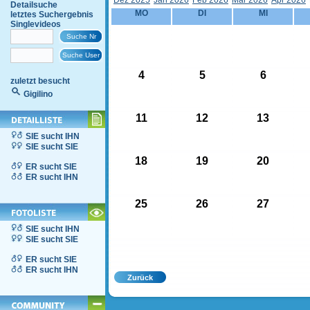
Dez 2025
Jän 2026
Feb 2026
Mär 2026
Apr 2026
Detailsuche
MO
DI
MI
letztes Suchergebnis
Singlevideos
4
5
6
zuletzt besucht
Gigilino
11
12
13
SIE sucht IHN
SIE sucht SIE
18
19
20
ER sucht SIE
ER sucht IHN
25
26
27
SIE sucht IHN
SIE sucht SIE
ER sucht SIE
ER sucht IHN