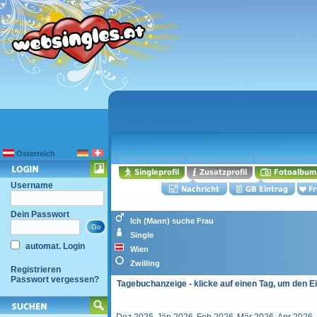
Österreich
Username
Dein Passwort
Ich (Mann) suche Frau
Single
automat. Login
Wien
Zwilling
Registrieren
Passwort vergessen?
Tagebuchanzeige - klicke auf einen Tag, um den E