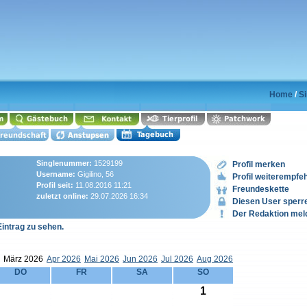
Home
/
Si
Singlenummer:
1529199
Profil merken
Username:
Gigilino, 56
Profil weiterempfe
Profil seit:
11.08.2016 11:21
Freundeskette
zuletzt online:
29.07.2026 16:34
Diesen User sperr
Der Redaktion mel
Eintrag zu sehen.
März 2026
Apr 2026
Mai 2026
Jun 2026
Jul 2026
Aug 2026
DO
FR
SA
SO
1