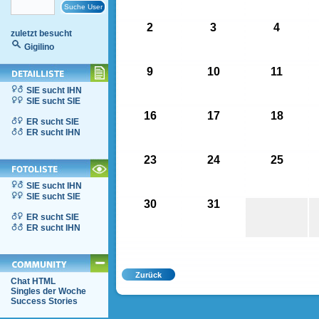
2
3
4
zuletzt besucht
Gigilino
9
10
11
SIE sucht IHN
SIE sucht SIE
16
17
18
ER sucht SIE
ER sucht IHN
23
24
25
SIE sucht IHN
SIE sucht SIE
30
31
ER sucht SIE
ER sucht IHN
Chat HTML
Singles der Woche
Success Stories