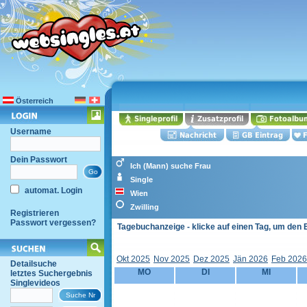
Österreich
Username
Dein Passwort
Ich (Mann) suche Frau
Single
automat. Login
Wien
Zwilling
Registrieren
Passwort vergessen?
Tagebuchanzeige - klicke auf einen Tag, um den 
Okt 2025
Nov 2025
Dez 2025
Jän 2026
Feb 2026
Detailsuche
MO
DI
MI
letztes Suchergebnis
Singlevideos