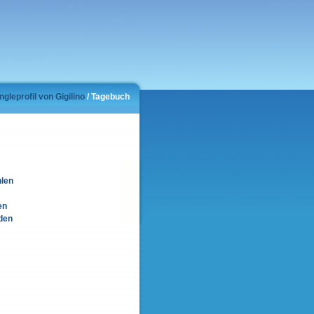
ngleprofil von Gigilino
/ Tagebuch
hlen
en
den