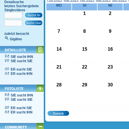
Feb 2025
Mär 2025
Apr 2025
Mai 2025
Jun 2025
Detailsuche
MO
DI
MI
letztes Suchergebnis
Singlevideos
1
2
7
8
9
zuletzt besucht
Gigilino
14
15
16
SIE sucht IHN
SIE sucht SIE
21
22
23
ER sucht SIE
ER sucht IHN
28
29
30
SIE sucht IHN
SIE sucht SIE
ER sucht SIE
ER sucht IHN