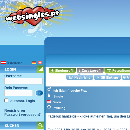
Österreich
Username
Dein Passwort
Ich (Mann) suche Frau
Single
automat. Login
Wien
Zwilling
Registrieren
Passwort vergessen?
Tagebuchanzeige - klicke auf einen Tag, um den E