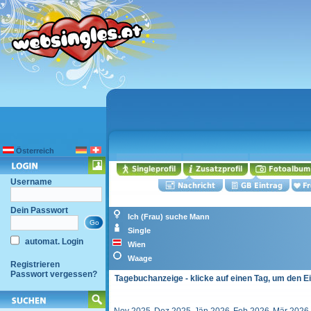
Österreich
Username
Dein Passwort
Ich (Frau) suche Mann
Single
automat. Login
Wien
Waage
Registrieren
Passwort vergessen?
Tagebuchanzeige - klicke auf einen Tag, um den E