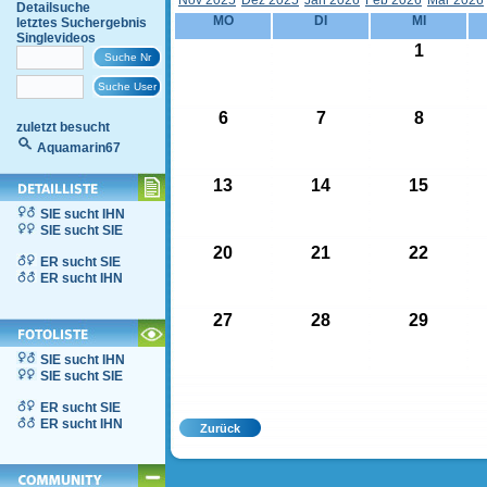
Nov 2025
Dez 2025
Jän 2026
Feb 2026
Mär 2026
Detailsuche
MO
DI
MI
letztes Suchergebnis
Singlevideos
1
6
7
8
zuletzt besucht
Aquamarin67
13
14
15
SIE sucht IHN
SIE sucht SIE
20
21
22
ER sucht SIE
ER sucht IHN
27
28
29
SIE sucht IHN
SIE sucht SIE
ER sucht SIE
ER sucht IHN