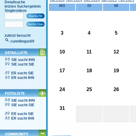
Okt 2024
Nov 2024
Dez 2024
Jän 2025
Feb 2025
Detailsuche
MO
DI
MI
letztes Suchergebnis
Singlevideos
3
4
5
zuletzt besucht
cunnilingus69
10
11
12
SIE sucht IHN
SIE sucht SIE
17
18
19
ER sucht SIE
ER sucht IHN
24
25
26
SIE sucht IHN
SIE sucht SIE
31
ER sucht SIE
ER sucht IHN