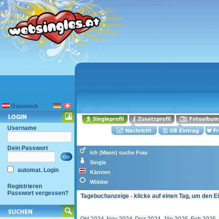
Österreich
Username
Dein Passwort
Ich (Mann) suche Frau
Single
automat. Login
Kärnten
Widder
Registrieren
Passwort vergessen?
Tagebuchanzeige - klicke auf einen Tag, um den E