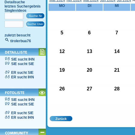
Mär 2024
Apr 2024
Mai 2024
Jun 2024
Jul 2024
A
Detailsuche
MO
DI
MI
letztes Suchergebnis
Singlevideos
5
6
7
zuletzt besucht
tirolerbua76
12
13
14
SIE sucht IHN
SIE sucht SIE
19
20
21
ER sucht SIE
ER sucht IHN
26
27
28
SIE sucht IHN
SIE sucht SIE
ER sucht SIE
ER sucht IHN