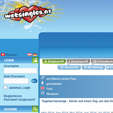
Schweiz
Username
Dein Passwort
Ich (Mann) suche Frau
geschieden
automat. Login
Tirol
Skorpion
Registrieren
Passwort vergessen?
Tagebuchanzeige - klicke auf einen Tag, um den E