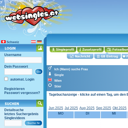
Schweiz
Username
Dein Passwort
Ich (Mann) suche Frau
Single
automat. Login
Wien
Stier
Registrieren
Passwort vergessen?
Tagebuchanzeige - klicke auf einen Tag, um den 
Jun 2025
Jul 2025
Aug 2025
Sep 2025
Okt 2025
Detailsuche
MO
DI
MI
letztes Suchergebnis
Singlevideos