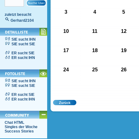
3
4
5
zuletzt besucht
Gerhard2104
10
11
12
SIE sucht IHN
SIE sucht SIE
17
18
19
ER sucht SIE
ER sucht IHN
24
25
26
SIE sucht IHN
SIE sucht SIE
ER sucht SIE
ER sucht IHN
Chat HTML
Singles der Woche
Success Stories