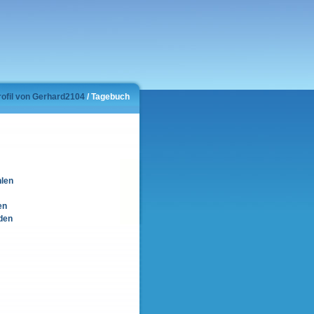
rofil von Gerhard2104
/ Tagebuch
hlen
en
den