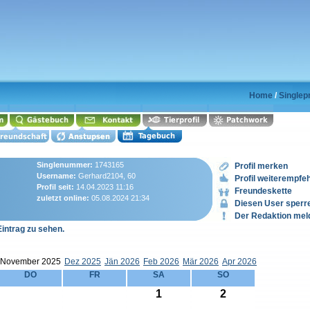
Home
/
Singlep
Singlenummer:
1743165
Profil merken
Username:
Gerhard2104, 60
Profil weiterempfe
Profil seit:
14.04.2023 11:16
Freundeskette
zuletzt online:
05.08.2024 21:34
Diesen User sperr
Der Redaktion mel
Eintrag zu sehen.
November 2025
Dez 2025
Jän 2026
Feb 2026
Mär 2026
Apr 2026
DO
FR
SA
SO
1
2