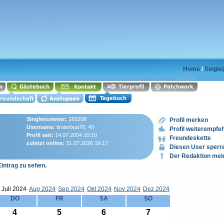
Home
/
Singlep
Singlenummer:
283208
Profil merken
Username:
tirolerbua76, 49
Profil weiterempfe
Profil seit:
14.07.2004 10:10
Freundeskette
zuletzt online:
31.07.2026 19:17
Diesen User sperr
Der Redaktion mel
Eintrag zu sehen.
Juli 2024
Aug 2024
Sep 2024
Okt 2024
Nov 2024
Dez 2024
DO
FR
SA
SO
4
5
6
7