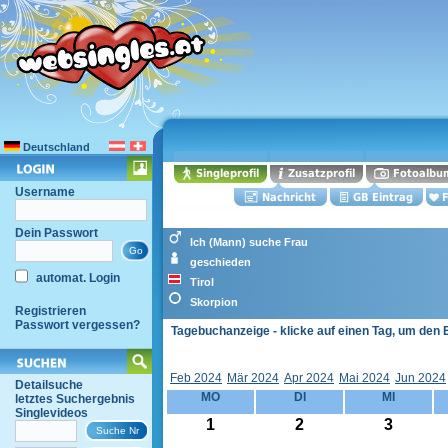
Deutschland
Username
Dein Passwort
Ich (Mann) suche Frau
geschieden
automat. Login
Tirol
Skorpion
Registrieren
Passwort vergessen?
Tagebuchanzeige - klicke auf einen Tag, um den 
Feb 2024
Mär 2024
Apr 2024
Mai 2024
Jun 2024
Detailsuche
MO
DI
MI
letztes Suchergebnis
Singlevideos
1
2
3