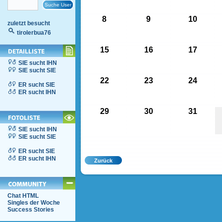
8
9
10
zuletzt besucht
tirolerbua76
15
16
17
SIE sucht IHN
SIE sucht SIE
22
23
24
ER sucht SIE
ER sucht IHN
29
30
31
SIE sucht IHN
SIE sucht SIE
ER sucht SIE
ER sucht IHN
Chat HTML
Singles der Woche
Success Stories