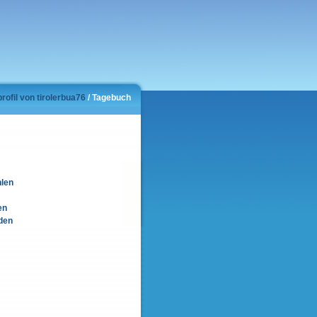
rofil von tirolerbua76
/ Tagebuch
hlen
en
den