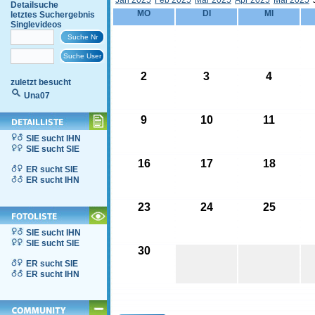
Jän 2025
Feb 2025
Mär 2025
Apr 2025
Mai 2025
Detailsuche
MO
DI
MI
letztes Suchergebnis
Singlevideos
2
3
4
zuletzt besucht
Una07
9
10
11
SIE sucht IHN
SIE sucht SIE
16
17
18
ER sucht SIE
ER sucht IHN
23
24
25
SIE sucht IHN
SIE sucht SIE
30
ER sucht SIE
ER sucht IHN