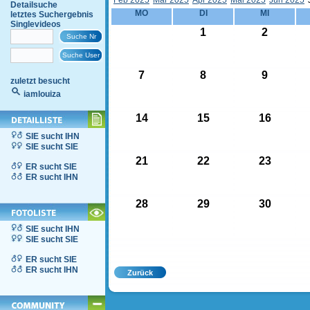
Feb 2025
Mär 2025
Apr 2025
Mai 2025
Jun 2025
Detailsuche
MO
DI
MI
letztes Suchergebnis
Singlevideos
1
2
7
8
9
zuletzt besucht
iamlouiza
14
15
16
SIE sucht IHN
SIE sucht SIE
21
22
23
ER sucht SIE
ER sucht IHN
28
29
30
SIE sucht IHN
SIE sucht SIE
ER sucht SIE
ER sucht IHN