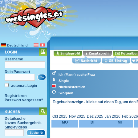
Deutschland
Username
Dein Passwort
Ich (Mann) suche Frau
Single
automat. Login
Niederösterreich
Skorpion
Registrieren
Passwort vergessen?
Tagebuchanzeige - klicke auf einen Tag, um den 
Okt 2025
Nov 2025
Dez 2025
Jän 2026
Feb 2026
Detailsuche
MO
DI
MI
letztes Suchergebnis
Singlevideos