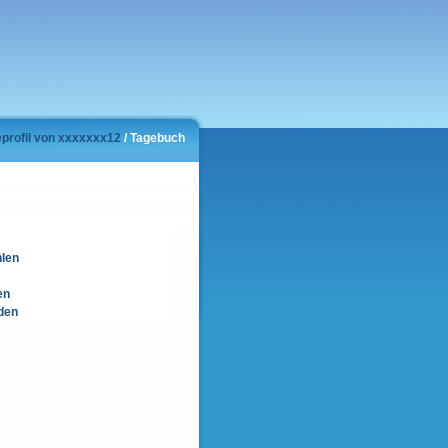
eprofil von xxxxxxx12
/ Tagebuch
hlen
en
den