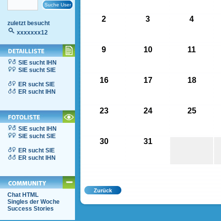
2
3
4
zuletzt besucht
xxxxxxx12
9
10
11
SIE sucht IHN
SIE sucht SIE
16
17
18
ER sucht SIE
ER sucht IHN
23
24
25
SIE sucht IHN
SIE sucht SIE
30
31
ER sucht SIE
ER sucht IHN
Chat HTML
Singles der Woche
Success Stories