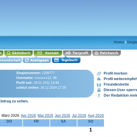
Home
/
Singl
Singlenummer:
1208777
Profil merken
Username:
xxxxxxx12, 48
Profil weiterempfe
Profil seit:
26.01.2011 14:44
Freundeskette
zuletzt online:
18.12.2024 17:28
Diesen User sperr
Der Redaktion mel
Eintrag zu sehen.
März 2026
Apr 2026
Mai 2026
Jun 2026
Jul 2026
Aug 2026
DO
FR
SA
SO
1