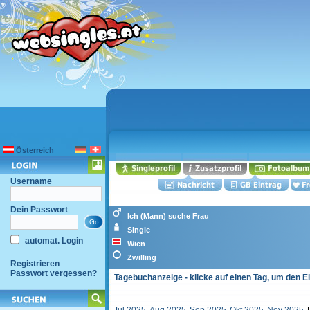
Österreich
Username
Dein Passwort
Ich (Mann) suche Frau
Single
automat. Login
Wien
Zwilling
Registrieren
Passwort vergessen?
Tagebuchanzeige - klicke auf einen Tag, um den E