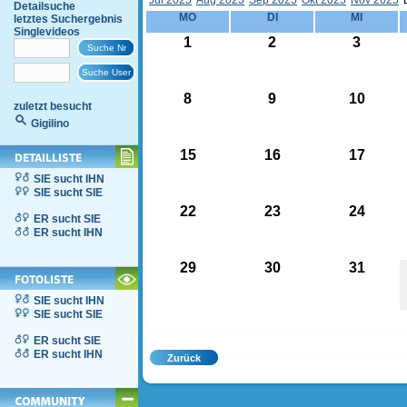
Jul 2025
Aug 2025
Sep 2025
Okt 2025
Nov 2025
Detailsuche
MO
DI
MI
letztes Suchergebnis
Singlevideos
1
2
3
8
9
10
zuletzt besucht
Gigilino
15
16
17
SIE sucht IHN
SIE sucht SIE
22
23
24
ER sucht SIE
ER sucht IHN
29
30
31
SIE sucht IHN
SIE sucht SIE
ER sucht SIE
ER sucht IHN