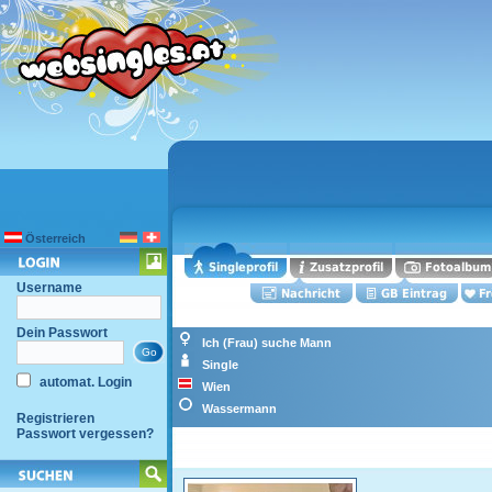
Österreich
Username
Dein Passwort
Ich (Frau) suche Mann
Single
automat. Login
Wien
Wassermann
Registrieren
Passwort vergessen?