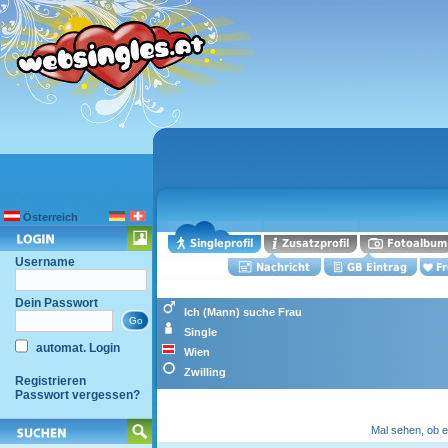
Österreich
Username
Dein Passwort
Ich (Mann) suche Frau
Single
automat. Login
Wien
Zwilling
Registrieren
Passwort vergessen?
Mal sehen, ob e