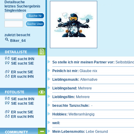
Detailsuche
letztes Suchergebnis
Singlevideos
zuletzt besucht
Biker_64
SIE sucht IHN
So stelle ich mir meinen Partner vor:
Selbstständ
SIE sucht SIE
Peinlich ist mir:
Glaube nix
ER sucht SIE
ER sucht IHN
Lieblingsmusik:
Alternative
Lieblingsband:
Mehrere
Lieblingsfilm:
Mehrere
SIE sucht IHN
SIE sucht SIE
besuchte Tanzschule:
-
ER sucht SIE
Hobbies:
Wetteranhängig
ER sucht IHN
weil:
Mein Lebensmotto:
Lebe Gesund