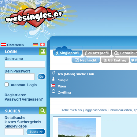
Österreich
Username
Dein Passwort
Ich (Mann) suche Frau
Single
automat. Login
Wien
Zwilling
Registrieren
Passwort vergessen?
sehe mich als junggebliebenen, unkomplizierten, s
Detailsuche
letztes Suchergebnis
Singlevideos