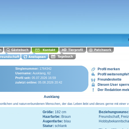
Singlenummer:
1764342
Profil merken
Username:
Ausklang, 62
Profil weiterempfe
Profil seit:
05.07.2026 16:59
Freundeskette
zuletzt online:
05.08.2026 20:42
Diesen User sperr
Der Redaktion mel
Ausklang
portlichen und naturverbundenen Menschen, der das Leben liebt und dieses gerne mit einer v
Größe:
182 cm
Beziehungswunsc
Haarfarbe:
Braun
Freundschaft, Freiz
Augenfarbe:
blau
Hobbybekanntscha
Statur:
schlank