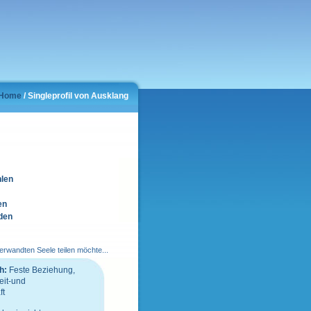
Home
/ Singleprofil von Ausklang
hlen
en
den
erwandten Seele teilen möchte...
h:
Feste Beziehung,
eit-und
ft