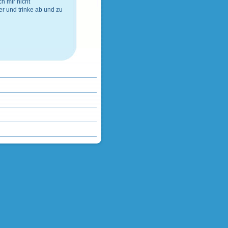
h mir nicht
er
und
trinke ab und zu