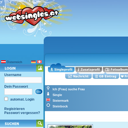
Österreich
Username
Dein Passwort
Ich (Frau) suche Frau
Single
automat. Login
Steiermark
Steinbock
Registrieren
Passwort vergessen?