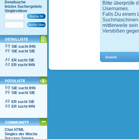
Detailsuche
Bitte überprüfe 
letztes Suchergebnis
Usernames.
Singlevideos
Falls Du einem 
Suchmaschinen-Ei
mittlerweile sei
Verstößen gegen
SIE sucht IHN
SIE sucht SIE
ER sucht SIE
ER sucht IHN
SIE sucht IHN
SIE sucht SIE
ER sucht SIE
ER sucht IHN
Chat HTML
Singles der Woche
Success Stories