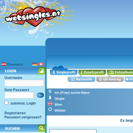
Österreich
Username
Dein Passwort
Ich (Frau) suche Mann
Single
automat. Login
Wien
Widder
Registrieren
Passwort vergessen?
Es begi