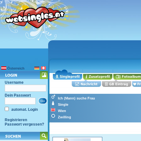
Österreich
Username
Dein Passwort
Ich (Mann) suche Frau
Single
automat. Login
Wien
Zwilling
Registrieren
Passwort vergessen?