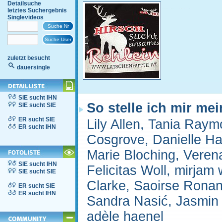
Detailsuche
letztes Suchergebnis
Singlevideos
zuletzt besucht
dauersingle
SIE sucht IHN
So stelle ich mir me
SIE sucht SIE
ER sucht SIE
Lily Allen, Tania Ra
ER sucht IHN
Cosgrove, Danielle Har
Marie Bloching, Verena
SIE sucht IHN
Felicitas Woll, mirjam
SIE sucht SIE
Clarke, Saoirse Ronan,
ER sucht SIE
ER sucht IHN
Sandra Nasić, Jasmin G
adèle haenel