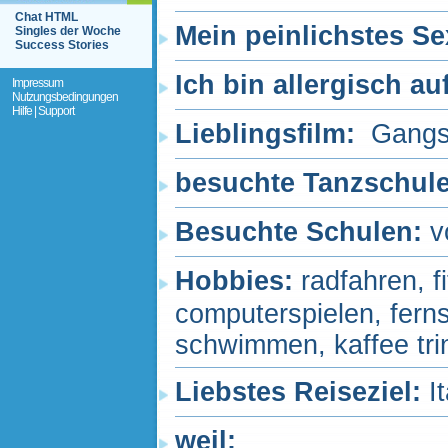
Chat HTML
Mein peinlichstes Se
Singles der Woche
Success Stories
Ich bin allergisch au
Impressum
Nutzungsbedingungen
Hilfe | Support
Lieblingsfilm:
Gangs 
besuchte Tanzschul
Besuchte Schulen:
v
Hobbies:
radfahren, f
computerspielen, fern
schwimmen, kaffee trin
Liebstes Reiseziel:
I
weil: