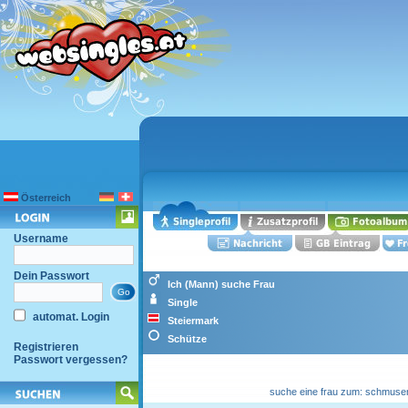
Österreich
Username
Dein Passwort
Ich (Mann) suche Frau
Single
automat. Login
Steiermark
Schütze
Registrieren
Passwort vergessen?
suche eine frau zum: schmusen, 