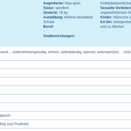
Augenfarbe:
blau-grün
Hobbybekanntschaft
Statur:
sportlich
Sexuelle Vorliebe
Gewicht:
78 kg
ungewöhnlichen Or
Ausbildung:
Höhere berufsbild.
Kinder:
Wünsche ic
Schule
Ich bin:
Gelegenhei
Beruf:
und zu Alkohol
-
Studienrichtungen:
send.... unternehmungslustig, ehrlich, selbstständig, tolerant, unkompliziert,.... Und
olgreich
rfolg zum Positiven