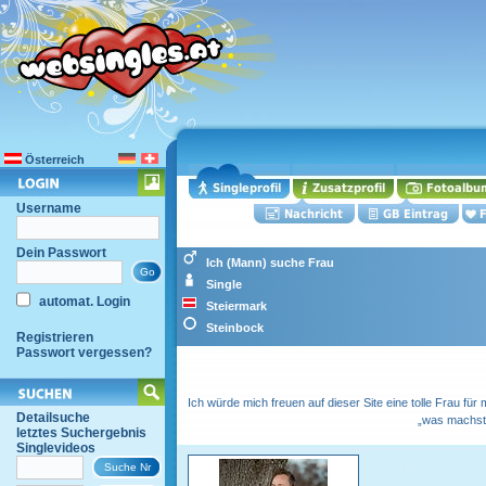
Österreich
Username
Dein Passwort
Ich (Mann) suche Frau
Single
automat. Login
Steiermark
Steinbock
Registrieren
Passwort vergessen?
Ich würde mich freuen auf dieser Site eine tolle Frau für
Detailsuche
„was machst g
letztes Suchergebnis
Singlevideos