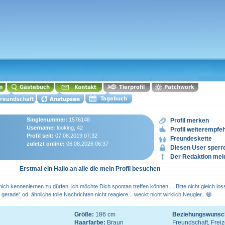
Singlenummer:
1576148
Profil merken
Username:
looking, 42
Profil weiterempfe
Profil seit:
07.08.2019 07:32
Freundeskette
zuletzt online:
06.08.2026 06:37
Diesen User sperr
Der Redaktion mel
Erstmal ein Hallo an alle die mein Profil besuchen
 mich kennenlernen zu dürfen. ich möchte Dich spontan treffen können.... Bitte nicht gleich lo
erade“ od. ähnliche tolle Nachrichten nicht reagiere... weckt nicht wirklich Neugier...😄
Größe:
186 cm
Beziehungswunsc
Haarfarbe:
Braun
Freundschaft, Freiz