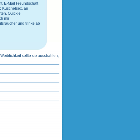
, E-Mail Freundschaft
n:
Kuschelsex, an
ten, Quickie
h mir
tsraucher
und
trinke ab
 Weiblichkeit sollte sie ausstrahlen,