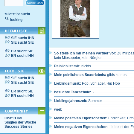
zuletzt besucht
looking
SIE sucht IHN
SIE sucht SIE
ER sucht SIE
So stelle ich mir meinen Partner vor:
Zu mir pas
ER sucht IHN
kein Miesepeter, kein Nörgler
Peinlich ist mir:
nichts
Mein peinlichstes Sexerlebnis:
gibts keines
SIE sucht IHN
SIE sucht SIE
Lieblingsmusik:
Pop, Schlager, Hip Hop
ER sucht SIE
besuchte Tanzschule:
-
ER sucht IHN
Lieblingsjahreszeit:
Sommer
weil:
Chat HTML
Meine positiven Eigenschaften:
Ehrlichkeit, Erf
Singles der Woche
Success Stories
Meine negativen Eigenschaften:
Liebe ist der E