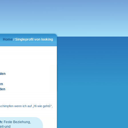
Home
/ Singleprofil von looking
hlen
en
den
sschimpfen wenn ich auf „Hi wie gehtś“,
h:
Feste Beziehung,
eit-und