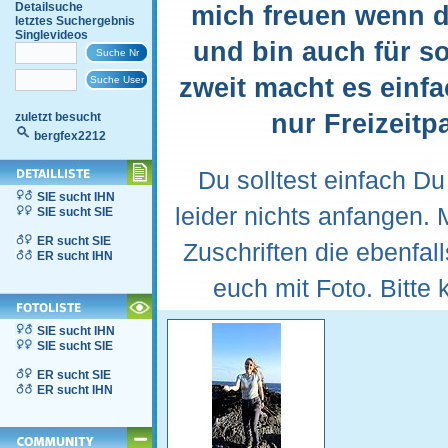
Detailsuche
mich freuen wenn d
letztes Suchergebnis
Singlevideos
und bin auch für 
zweit macht es einf
nur Freizeitp
zuletzt besucht
bergfex2212
Du solltest einfach D
SIE sucht IHN
leider nichts anfangen. 
SIE sucht SIE
ER sucht SIE
Zuschriften die ebenfal
ER sucht IHN
euch mit Foto. Bitte k
SIE sucht IHN
SIE sucht SIE
ER sucht SIE
ER sucht IHN