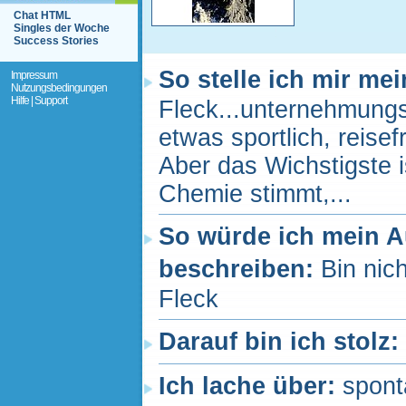
Chat HTML
Singles der Woche
Success Stories
So stelle ich mir me
Impressum
Nutzungsbedingungen
Hilfe | Support
Fleck...unternehmungsl
etwas sportlich, reise
Aber das Wichstigste i
Chemie stimmt,...
So würde ich mein 
beschreiben:
Bin nic
Fleck
Darauf bin ich stolz:
Ich lache über:
spont