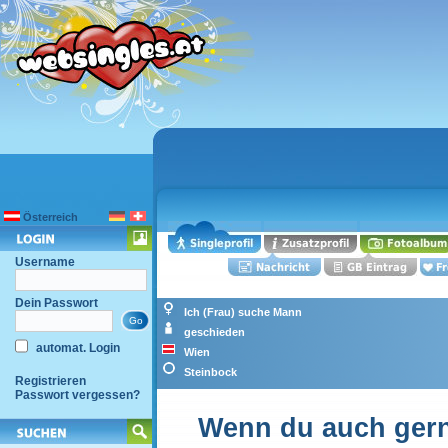
Österreich
Username
Dein Passwort
Ich (Frau) suche Mann
geschieden
automat. Login
Wien
Steinbock
Registrieren
Passwort vergessen?
Wenn du auch gerne