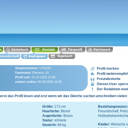
Singlenummer:
1761154
Profil merken
Username:
Elemera, 62
Profil weiterempfe
Profil seit:
24.10.2025 12:35
Freundeskette
zuletzt online:
06.08.2026 16:36
Diesen User sperr
Der Redaktion mel
uerst das Profil lesen und erst wenn wir das Gleiche suchen anschreiben vielen
Größe:
173 cm
Beziehungswunsc
Haarfarbe:
Blond
Freundschaft, Freiz
Augenfarbe:
Braun
Hobbybekanntscha
Statur:
schlank
Kinder:
Wünsche ic
Gewicht:
68 kg