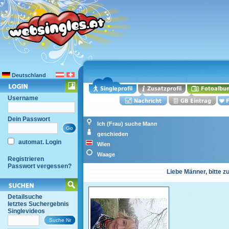
Deutschland
Username
Dein Passwort
Ich (Frau) suche Mann
geschieden
automat. Login
Wien
Waage
Registrieren
Passwort vergessen?
Liebe Männer, bitte z
Detailsuche
letztes Suchergebnis
Singlevideos