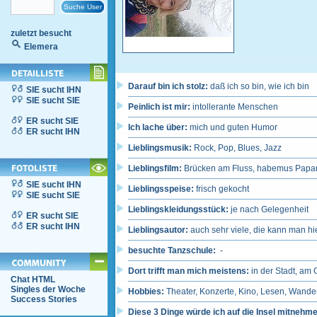
zuletzt besucht
Elemera
Darauf bin ich stolz:
daß ich so bin, wie ich bin
SIE sucht IHN
SIE sucht SIE
Peinlich ist mir:
intollerante Menschen
ER sucht SIE
Ich lache über:
mich und guten Humor
ER sucht IHN
Lieblingsmusik:
Rock, Pop, Blues, Jazz
Lieblingsfilm:
Brücken am Fluss, habemus Papa
SIE sucht IHN
Lieblingsspeise:
frisch gekocht
SIE sucht SIE
Lieblingskleidungsstück:
je nach Gelegenheit
ER sucht SIE
ER sucht IHN
Lieblingsautor:
auch sehr viele, die kann man hi
besuchte Tanzschule:
-
Dort trifft man mich meistens:
in der Stadt, am 
Chat HTML
Singles der Woche
Hobbies:
Theater, Konzerte, Kino, Lesen, Wande
Success Stories
Diese 3 Dinge würde ich auf die Insel mitnehm