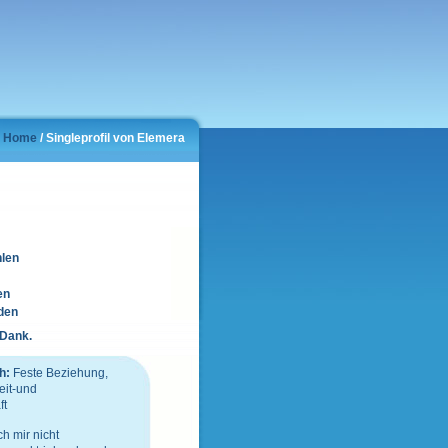
Home
/ Singleprofil von Elemera
hlen
en
den
 Dank.
h:
Feste Beziehung,
eit-und
ft
h mir nicht