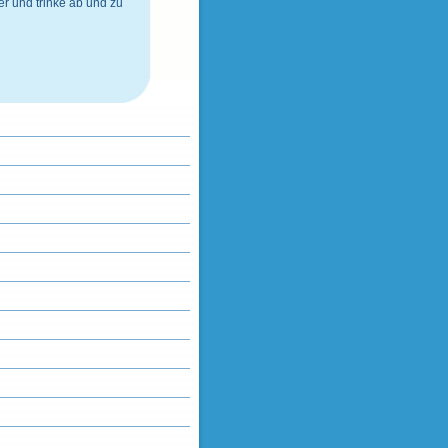
er
und
trinke ab und zu