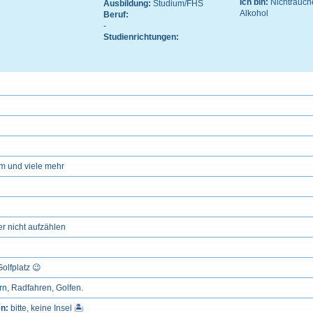
Ich bin:
Nichtrauch
Ausbildung:
Studium/FHS
Alkohol
Beruf:
-
Studienrichtungen:
m und viele mehr
er nicht aufzählen
Golfplatz 😉
rn, Radfahren, Golfen.
en:
bitte, keine Insel 🏝️