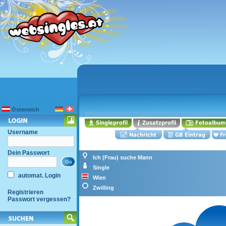
Österreich
Username
Dein Passwort
Ich (Frau) suche Mann
Single
automat. Login
Wien
Zwilling
Registrieren
Passwort vergessen?