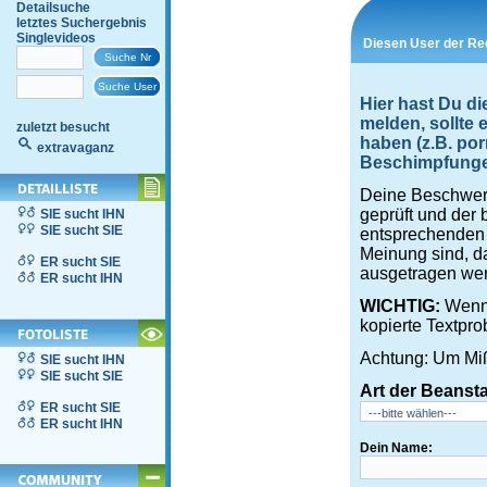
Detailsuche
letztes Suchergebnis
Singlevideos
Diesen User der Re
Hier hast Du d
melden, sollte
zuletzt besucht
haben (z.B. por
extravaganz
Beschimpfungen,
Deine Beschwerd
geprüft und der 
SIE sucht IHN
SIE sucht SIE
entsprechenden S
Meinung sind, d
ER sucht SIE
ausgetragen wer
ER sucht IHN
WICHTIG:
Wenn 
kopierte Textpro
Achtung: Um Miß
SIE sucht IHN
SIE sucht SIE
Art der Beanst
ER sucht SIE
ER sucht IHN
Dein Name: