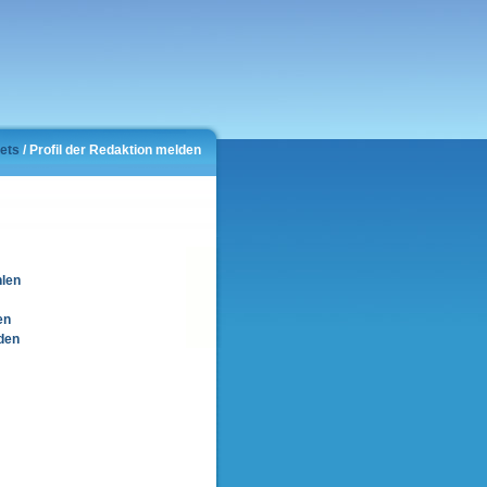
rets
/ Profil der Redaktion melden
hlen
en
den