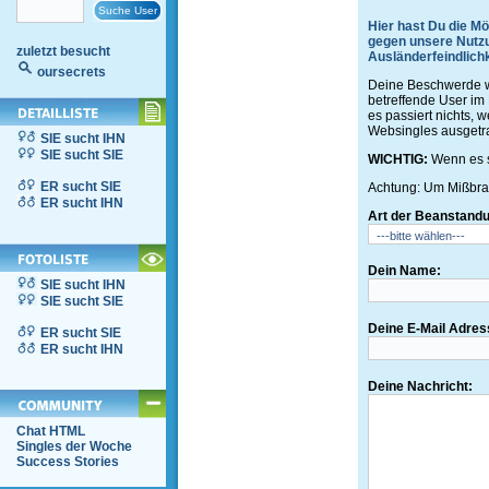
Hier hast Du die Mö
gegen unsere Nutzu
zuletzt besucht
Ausländerfeindlichk
oursecrets
Deine Beschwerde wi
betreffende User im 
es passiert nichts,
Websingles ausgetr
SIE sucht IHN
SIE sucht SIE
WICHTIG:
Wenn es s
ER sucht SIE
Achtung: Um Mißbrau
ER sucht IHN
Art der Beanstand
Dein Name:
SIE sucht IHN
SIE sucht SIE
Deine E-Mail Adres
ER sucht SIE
ER sucht IHN
Deine Nachricht:
Chat HTML
Singles der Woche
Success Stories