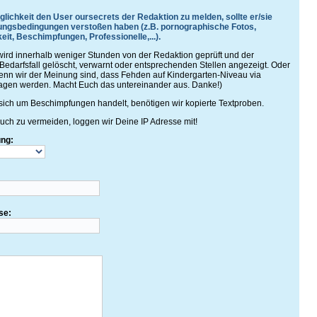
glichkeit den User oursecrets der Redaktion zu melden, sollte er/sie
ngsbedingungen verstoßen haben (z.B. pornographische Fotos,
eit, Beschimpfungen, Professionelle,...).
rd innerhalb weniger Stunden von der Redaktion geprüft und der
Bedarfsfall gelöscht, verwarnt oder entsprechenden Stellen angezeigt. Oder
 wenn wir der Meinung sind, dass Fehden auf Kindergarten-Niveau via
agen werden. Macht Euch das untereinander aus. Danke!)
ich um Beschimpfungen handelt, benötigen wir kopierte Textproben.
ch zu vermeiden, loggen wir Deine IP Adresse mit!
ung:
se: