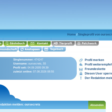
Home
/
Singleprofil von oursec
Singlenummer:
474247
Profil merken
Username:
oursecrets, 55
Profil weiterempfe
Profil seit:
04.09.2005 09:39
Freundeskette
zuletzt online:
07.08.2026 08:55
Diesen User sperr
Der Redaktion mel
edaktion melden: oursecrets