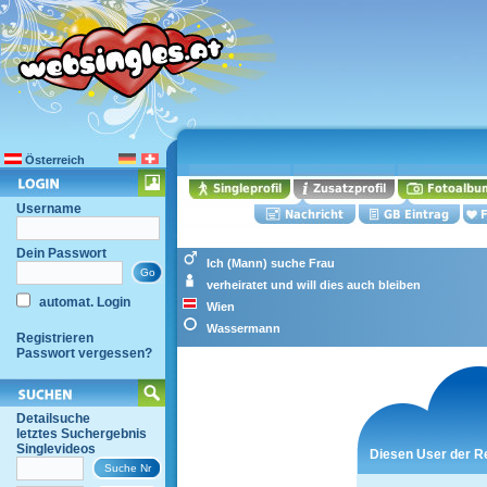
Österreich
Username
Dein Passwort
Ich (Mann) suche Frau
verheiratet und will dies auch bleiben
automat. Login
Wien
Wassermann
Registrieren
Passwort vergessen?
Detailsuche
letztes Suchergebnis
Singlevideos
Diesen User der R