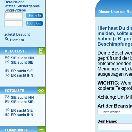
Detailsuche
letztes Suchergebnis
Singlevideos
Diesen User der Re
Hier hast Du d
melden, sollte
zuletzt besucht
haben (z.B. por
Elemera
Beschimpfungen,
Deine Beschwerd
geprüft und der 
SIE sucht IHN
SIE sucht SIE
entsprechenden S
Meinung sind, d
ER sucht SIE
ausgetragen wer
ER sucht IHN
WICHTIG:
Wenn 
kopierte Textpro
Achtung: Um Miß
SIE sucht IHN
SIE sucht SIE
Art der Beanst
ER sucht SIE
ER sucht IHN
Dein Name: