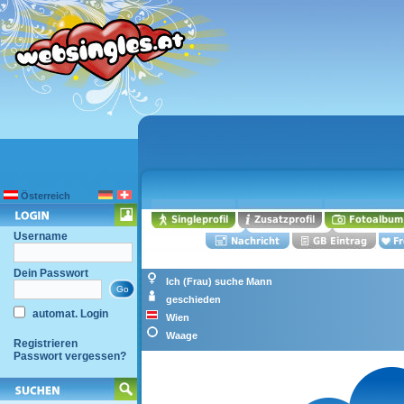
Österreich
Username
Dein Passwort
Ich (Frau) suche Mann
geschieden
automat. Login
Wien
Waage
Registrieren
Passwort vergessen?