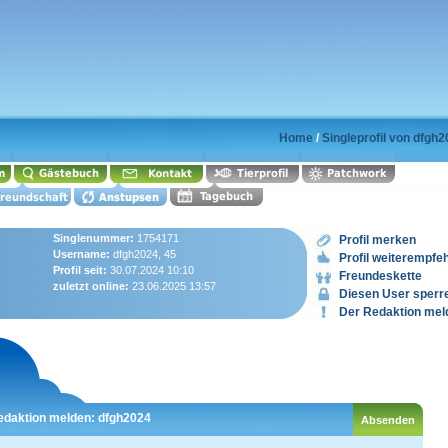
Home
/
Singleprofil von dfgh
Singlenummer:
1754171
Profil merken
Username:
dfgh2024, 45
Profil weiterempfe
Profil seit:
30.07.2024 10:10
Freundeskette
zuletzt online:
23.06.2025 13:57
Diesen User sperr
Der Redaktion mel
edaktion melden: dfgh2024