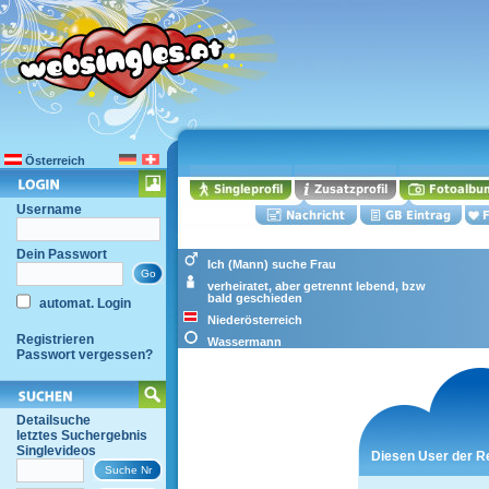
Österreich
Username
Dein Passwort
Ich (Mann) suche Frau
verheiratet, aber getrennt lebend, bzw
bald geschieden
automat. Login
Niederösterreich
Registrieren
Wassermann
Passwort vergessen?
Detailsuche
letztes Suchergebnis
Singlevideos
Diesen User der R