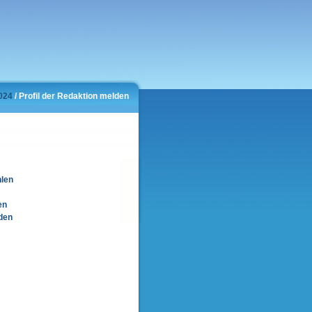
2024
/ Profil der Redaktion melden
hlen
en
den