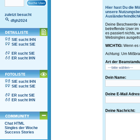
Hier hast Du die Mö
unsere Nutzungsbed
zuletzt besucht
Ausländerfeindlichk
dfgh2024
Deine Beschwerde wi
betreffende User im 
es passiert nichts,
Websingles ausgetr
SIE sucht IHN
SIE sucht SIE
WICHTIG:
Wenn es s
ER sucht SIE
Achtung: Um Mißbrau
ER sucht IHN
Art der Beanstand
Dein Name:
SIE sucht IHN
SIE sucht SIE
Deine E-Mail Adres
ER sucht SIE
ER sucht IHN
Deine Nachricht:
Chat HTML
Singles der Woche
Success Stories