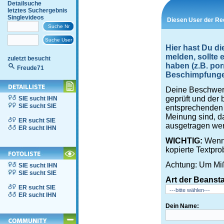
Detailsuche
letztes Suchergebnis
Singlevideos
Diesen User der Re
Hier hast Du d
melden, sollte
zuletzt besucht
haben (z.B. por
Freude71
Beschimpfungen,
Deine Beschwerd
geprüft und der 
SIE sucht IHN
SIE sucht SIE
entsprechenden S
Meinung sind, d
ER sucht SIE
ausgetragen wer
ER sucht IHN
WICHTIG:
Wenn 
kopierte Textpro
Achtung: Um Miß
SIE sucht IHN
SIE sucht SIE
Art der Beanst
ER sucht SIE
ER sucht IHN
Dein Name: