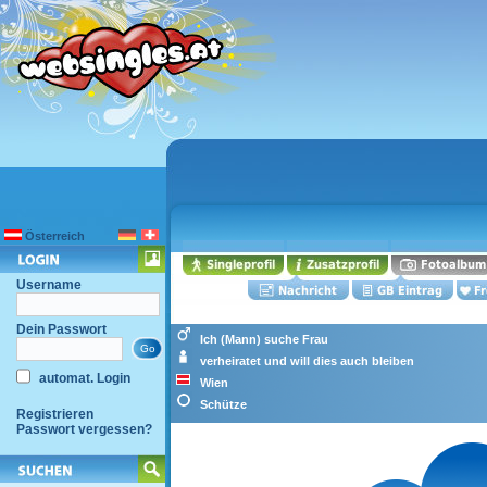
Österreich
Username
Dein Passwort
Ich (Mann) suche Frau
verheiratet und will dies auch bleiben
automat. Login
Wien
Schütze
Registrieren
Passwort vergessen?