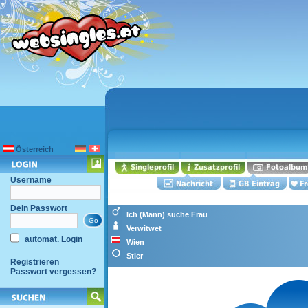
Österreich
Username
Dein Passwort
Ich (Mann) suche Frau
Verwitwet
automat. Login
Wien
Stier
Registrieren
Passwort vergessen?