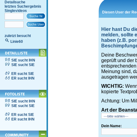
Detailsuche
letztes Suchergebnis
Singlevideos
Diesen User der Re
Hier hast Du di
melden, sollte
zuletzt besucht
haben (z.B. por
Linie60
Beschimpfungen,
Deine Beschwerd
geprüft und der 
SIE sucht IHN
SIE sucht SIE
entsprechenden S
Meinung sind, d
ER sucht SIE
ausgetragen wer
ER sucht IHN
WICHTIG:
Wenn 
kopierte Textpro
Achtung: Um Miß
SIE sucht IHN
SIE sucht SIE
Art der Beanst
ER sucht SIE
ER sucht IHN
Dein Name: