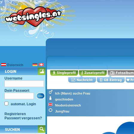
Österreich
Username
Dein Passwort
Ich (Mann) suche Frau
geschieden
automat. Login
Niederösterreich
Jungfrau
Registrieren
Passwort vergessen?