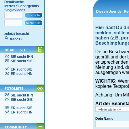
Detailsuche
letztes Suchergebnis
Singlevideos
Diesen User der Re
Hier hast Du di
melden, sollte
zuletzt besucht
haben (z.B. por
franc12
Beschimpfungen,
Deine Beschwerd
geprüft und der 
SIE sucht IHN
SIE sucht SIE
entsprechenden S
Meinung sind, d
ER sucht SIE
ausgetragen wer
ER sucht IHN
WICHTIG:
Wenn 
kopierte Textpro
Achtung: Um Miß
SIE sucht IHN
SIE sucht SIE
Art der Beanst
ER sucht SIE
ER sucht IHN
Dein Name: