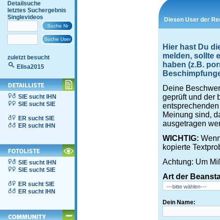
Detailsuche
letztes Suchergebnis
Singlevideos
Diesen User der Re
Hier hast Du di
melden, sollte
zuletzt besucht
haben (z.B. por
Elisa2015
Beschimpfungen,
Deine Beschwerd
geprüft und der 
SIE sucht IHN
SIE sucht SIE
entsprechenden S
Meinung sind, d
ER sucht SIE
ausgetragen wer
ER sucht IHN
WICHTIG:
Wenn 
kopierte Textpro
Achtung: Um Miß
SIE sucht IHN
SIE sucht SIE
Art der Beanst
ER sucht SIE
ER sucht IHN
Dein Name: