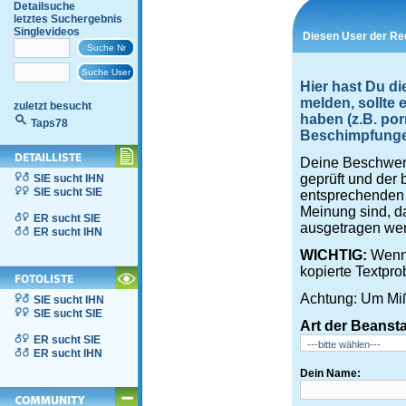
Detailsuche
letztes Suchergebnis
Singlevideos
Diesen User der Re
Hier hast Du d
melden, sollte
zuletzt besucht
haben (z.B. por
Taps78
Beschimpfungen,
Deine Beschwerd
geprüft und der 
SIE sucht IHN
SIE sucht SIE
entsprechenden S
Meinung sind, d
ER sucht SIE
ausgetragen wer
ER sucht IHN
WICHTIG:
Wenn 
kopierte Textpro
Achtung: Um Miß
SIE sucht IHN
SIE sucht SIE
Art der Beanst
ER sucht SIE
ER sucht IHN
Dein Name: