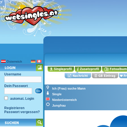
Österreich
Username
Dein Passwort
Ich (Frau) suche Mann
Single
automat. Login
Niederösterreich
Jungfrau
Registrieren
Passwort vergessen?