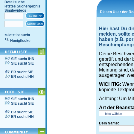
Detailsuche
letztes Suchergebnis
Singlevideos
Diesen User der Re
Hier hast Du di
melden, sollte
zuletzt besucht
haben (z.B. por
Honigflocke
Beschimpfungen,
Deine Beschwerd
geprüft und der 
SIE sucht IHN
SIE sucht SIE
entsprechenden S
Meinung sind, d
ER sucht SIE
ausgetragen wer
ER sucht IHN
WICHTIG:
Wenn 
kopierte Textpro
Achtung: Um Miß
SIE sucht IHN
SIE sucht SIE
Art der Beanst
ER sucht SIE
ER sucht IHN
Dein Name: