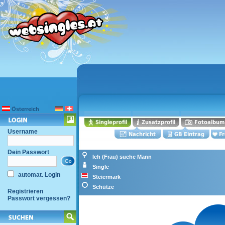
Österreich
Username
Dein Passwort
Ich (Frau) suche Mann
Single
automat. Login
Steiermark
Schütze
Registrieren
Passwort vergessen?