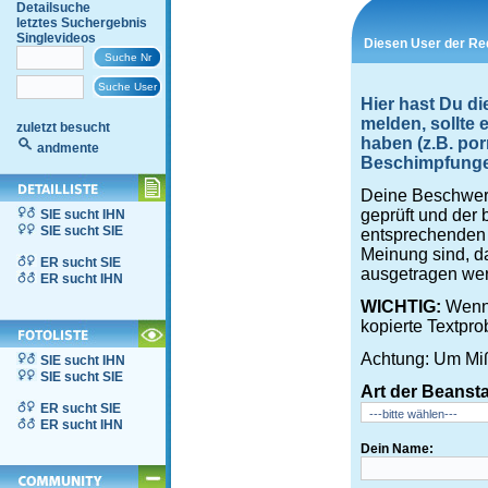
Detailsuche
letztes Suchergebnis
Singlevideos
Diesen User der Re
Hier hast Du d
melden, sollte
zuletzt besucht
haben (z.B. por
andmente
Beschimpfungen,
Deine Beschwerd
geprüft und der 
SIE sucht IHN
SIE sucht SIE
entsprechenden S
Meinung sind, d
ER sucht SIE
ausgetragen wer
ER sucht IHN
WICHTIG:
Wenn 
kopierte Textpro
Achtung: Um Miß
SIE sucht IHN
SIE sucht SIE
Art der Beanst
ER sucht SIE
ER sucht IHN
Dein Name: