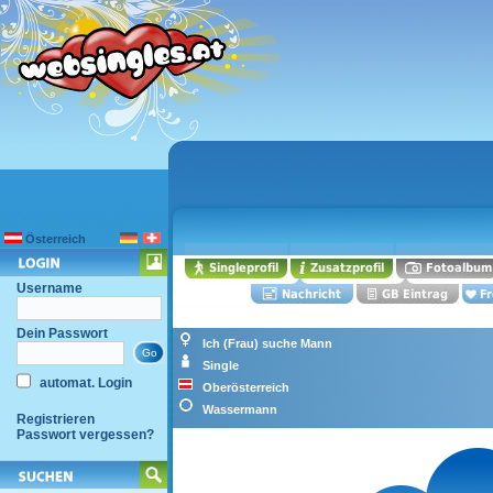
Österreich
Username
Dein Passwort
Ich (Frau) suche Mann
Single
automat. Login
Oberösterreich
Wassermann
Registrieren
Passwort vergessen?