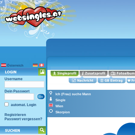
Österreich
Username
Dein Passwort
Ich (Frau) suche Mann
Single
automat. Login
Wien
Skorpion
Registrieren
Passwort vergessen?