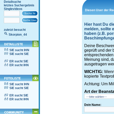
Detailsuche
letztes Suchergebnis
Singlevideos
Diesen User der Re
Hier hast Du d
melden, sollte
zuletzt besucht
haben (z.B. por
Skorpion_44
Beschimpfungen,
Deine Beschwerd
geprüft und der 
SIE sucht IHN
SIE sucht SIE
entsprechenden S
Meinung sind, d
ER sucht SIE
ausgetragen wer
ER sucht IHN
WICHTIG:
Wenn 
kopierte Textpro
Achtung: Um Miß
SIE sucht IHN
SIE sucht SIE
Art der Beanst
ER sucht SIE
ER sucht IHN
Dein Name: