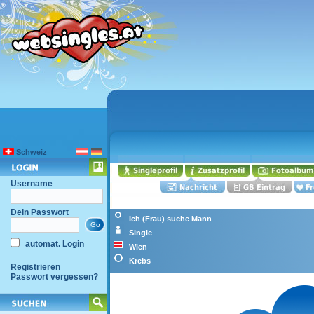
Schweiz
Username
Dein Passwort
Ich (Frau) suche Mann
Single
automat. Login
Wien
Krebs
Registrieren
Passwort vergessen?