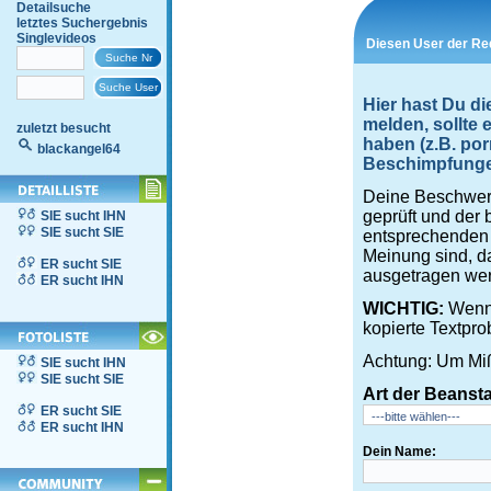
Detailsuche
letztes Suchergebnis
Singlevideos
Diesen User der Re
Hier hast Du d
melden, sollte
zuletzt besucht
haben (z.B. por
blackangel64
Beschimpfungen,
Deine Beschwerd
geprüft und der 
SIE sucht IHN
SIE sucht SIE
entsprechenden S
Meinung sind, d
ER sucht SIE
ausgetragen wer
ER sucht IHN
WICHTIG:
Wenn 
kopierte Textpro
Achtung: Um Miß
SIE sucht IHN
SIE sucht SIE
Art der Beanst
ER sucht SIE
ER sucht IHN
Dein Name: