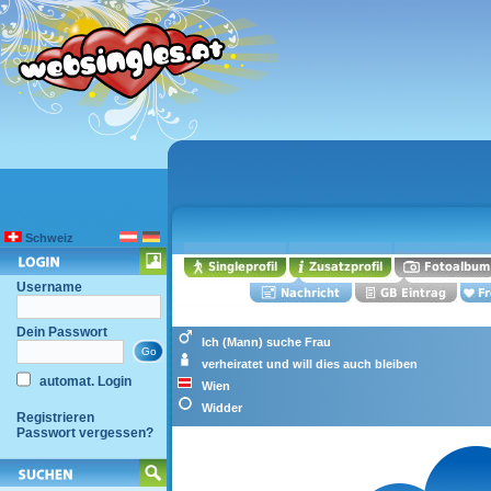
Schweiz
Username
Dein Passwort
Ich (Mann) suche Frau
verheiratet und will dies auch bleiben
automat. Login
Wien
Widder
Registrieren
Passwort vergessen?