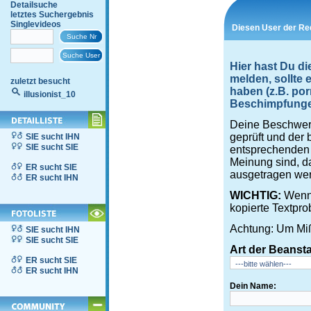
Detailsuche
letztes Suchergebnis
Singlevideos
Diesen User der Red
Hier hast Du di
melden, sollte
zuletzt besucht
haben (z.B. por
illusionist_10
Beschimpfungen,
Deine Beschwerd
geprüft und der 
SIE sucht IHN
SIE sucht SIE
entsprechenden S
Meinung sind, d
ER sucht SIE
ausgetragen wer
ER sucht IHN
WICHTIG:
Wenn 
kopierte Textpro
Achtung: Um Miß
SIE sucht IHN
SIE sucht SIE
Art der Beanst
ER sucht SIE
ER sucht IHN
Dein Name: