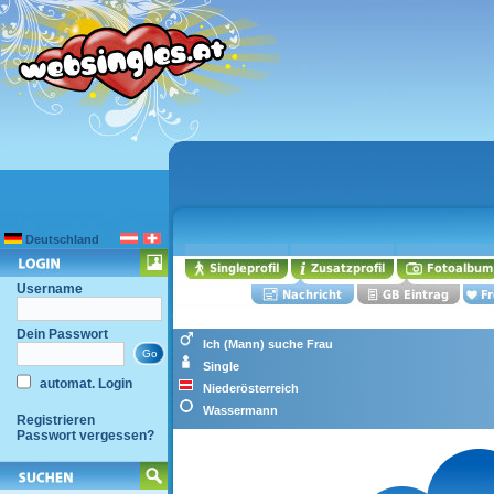
Deutschland
Username
Dein Passwort
Ich (Mann) suche Frau
Single
automat. Login
Niederösterreich
Wassermann
Registrieren
Passwort vergessen?