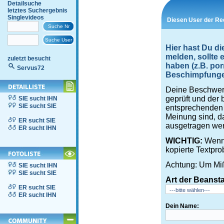
Detailsuche
letztes Suchergebnis
Singlevideos
Diesen User der Re
Hier hast Du d
melden, sollte
zuletzt besucht
haben (z.B. por
Servus72
Beschimpfungen,
Deine Beschwerd
geprüft und der 
SIE sucht IHN
SIE sucht SIE
entsprechenden S
Meinung sind, d
ER sucht SIE
ausgetragen wer
ER sucht IHN
WICHTIG:
Wenn 
kopierte Textpro
Achtung: Um Miß
SIE sucht IHN
SIE sucht SIE
Art der Beanst
ER sucht SIE
ER sucht IHN
Dein Name: