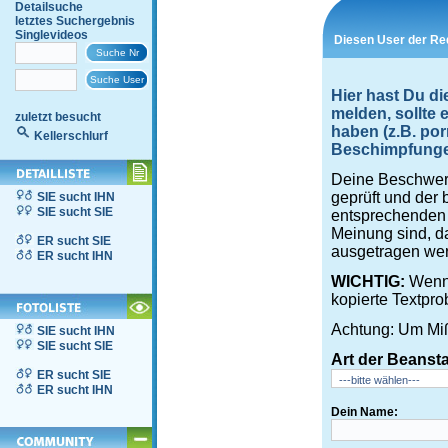
Detailsuche
letztes Suchergebnis
Singlevideos
Diesen User der Red
Hier hast Du di
melden, sollte
zuletzt besucht
haben (z.B. por
Kellerschlurf
Beschimpfungen,
Deine Beschwerd
geprüft und der 
SIE sucht IHN
SIE sucht SIE
entsprechenden S
Meinung sind, d
ER sucht SIE
ausgetragen wer
ER sucht IHN
WICHTIG:
Wenn 
kopierte Textpro
Achtung: Um Miß
SIE sucht IHN
SIE sucht SIE
Art der Beanst
ER sucht SIE
ER sucht IHN
Dein Name: