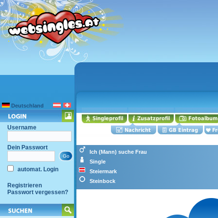
Deutschland
Username
Dein Passwort
Ich (Mann) suche Frau
Single
automat. Login
Steiermark
Steinbock
Registrieren
Passwort vergessen?