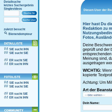
Detailsuche
letztes Suchergebnis
Singlevideos
Diesen User der Re
Hier hast Du d
Redaktion zu me
zuletzt besucht
Nutzungsbedin
Bienendompteur
Fotos, Auslände
Deine Beschwerd
geprüft und der 
SIE sucht IHN
SIE sucht SIE
entsprechenden S
Meinung sind, d
ER sucht SIE
ausgetragen wer
ER sucht IHN
WICHTIG:
Wenn 
kopierte Textpro
Achtung: Um Miß
SIE sucht IHN
SIE sucht SIE
Art der Beanst
ER sucht SIE
ER sucht IHN
Dein Name: